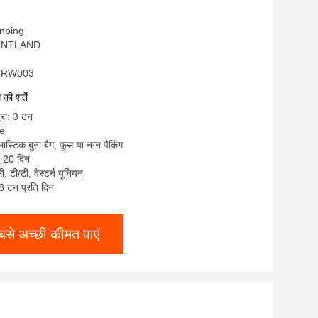
 anping
RIENTLAND
 ORRW003
ी शर्तें
्रा: 3 टन
le
लास्टिक बुना बैग, फूस या नग्न पैकिंग
7-20 दिन
सी, टी/टी, वेस्टर्न यूनियन
: 8 टन प्रति दिन
बसे अच्छी कीमत पाएं