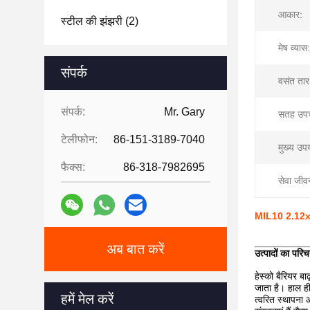
आकार:
स्टील की झंझरी
(2)
मेष व्यास:
संपर्क
वसंत तार
संपर्क:
Mr. Gary
सतह उपच
टेलीफोन:
86-151-3189-7040
मुख्य उप
फैक्स:
86-318-7982695
सेवा जीव
MIL10 2.12x1.
अब बात करें
उत्पादों का परि
हेस्को बैरियर ब
जाता है। हाल ही
हमें मेल करें
त्वरित स्थापना 