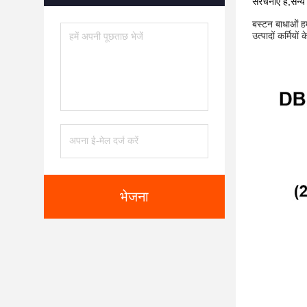
संरचनाएं हैं,सै
बस्टन बाधाओं हम
उत्पादों कर्मियो
भेजना